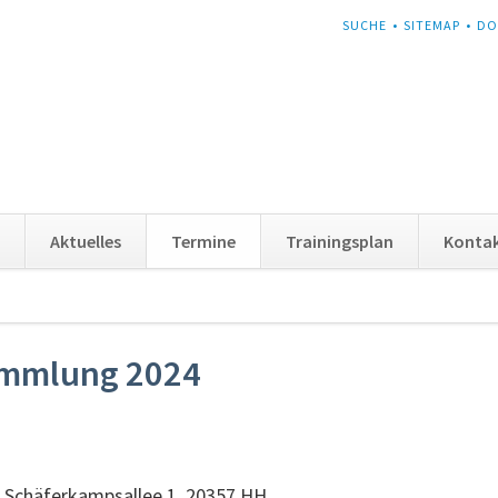
NAVIGATION
SUCHE
SITEMAP
DO
ÜBERSPRINGEN
Aktuelles
Termine
Trainingsplan
Konta
ammlung 2024
, Schäferkampsallee 1, 20357 HH