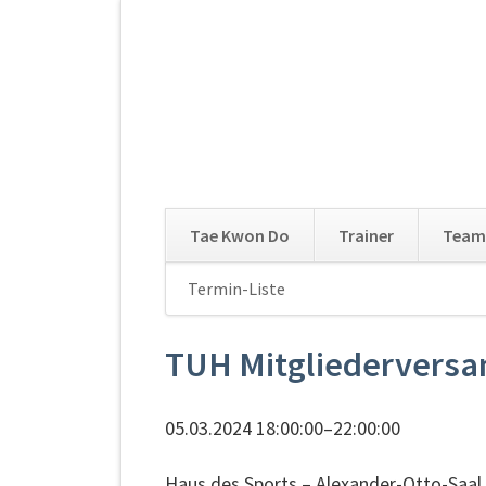
Tae Kwon Do
Trainer
Team
Navigation
Termin-Liste
Navigation
überspringen
überspringen
TUH Mitgliedervers
05.03.2024 18:00:00–22:00:00
Haus des Sports – Alexander-Otto-Saal