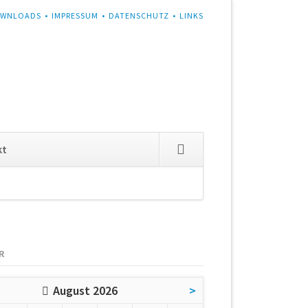
WNLOADS
IMPRESSUM
DATENSCHUTZ
LINKS
Navigation
kt
überspringen
R
August 2026
>