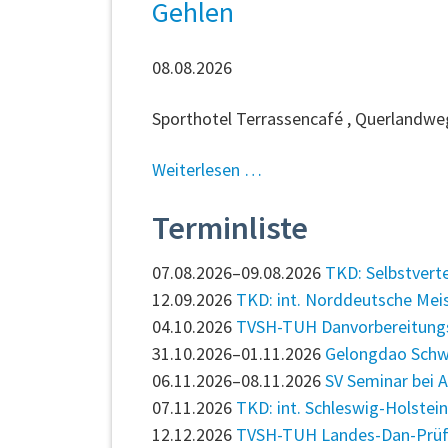
Gehlen
08.08.2026
Sporthotel Terrassencafé , Querlandwe
TKD:
Weiterlesen …
Selbstverteidigungs-
Terminliste
Intensivseminar
mit
07.08.2026–09.08.2026
TKD: Selbstvert
Alfred
12.09.2026
TKD: int. Norddeutsche Mei
Gehlen
04.10.2026
TVSH-TUH Danvorbereitung
31.10.2026–01.11.2026
Gelongdao Schwa
06.11.2026–08.11.2026
SV Seminar bei A
07.11.2026
TKD: int. Schleswig-Holstei
12.12.2026
TVSH-TUH Landes-Dan-Prü