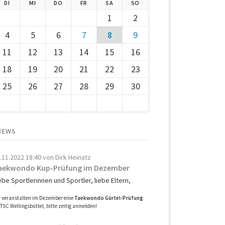
G
ENSTAG
TTWOCH
NNERSTAG
EITAG
MSTAG
NNTAG
DI
MI
DO
FR
SA
SO
1
2
4
5
6
7
8
9
11
12
13
14
15
16
18
19
20
21
22
23
25
26
27
28
29
30
NEWS
.11.2022 18:40
von Dirk Heinatz
aekwondo Kup-Prüfung im Dezember
ebe Sportlerinnen und Sportler, liebe Eltern,
r veranstalten im Dezember eine
Taekwondo Gürtel-Prüfung
TSC Wellingsbüttel, bitte zeitig anmelden!