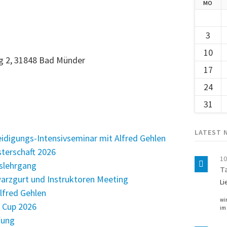
NTA
MO
3
10
g 2, 31848 Bad Münder
17
24
31
LATEST 
eidigungs-Intensivseminar mit Alfred Gehlen
sterschaft 2026
10
slehrgang
T
rzgurt und Instruktoren Meeting
Li
lfred Gehlen
wi
n Cup 2026
im 
fung