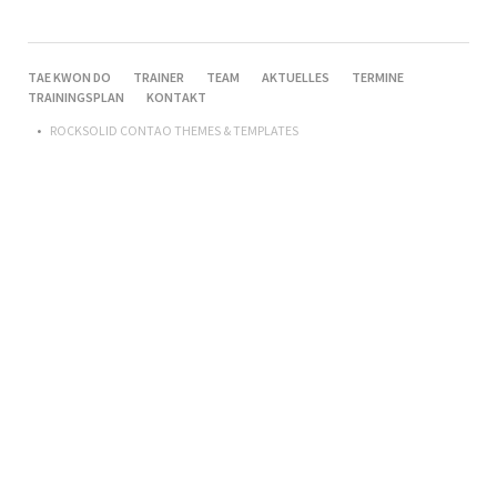
NAVIGATION
TAE KWON DO
TRAINER
TEAM
AKTUELLES
TERMINE
ÜBERSPRINGEN
TRAININGSPLAN
KONTAKT
ROCKSOLID CONTAO THEMES & TEMPLATES