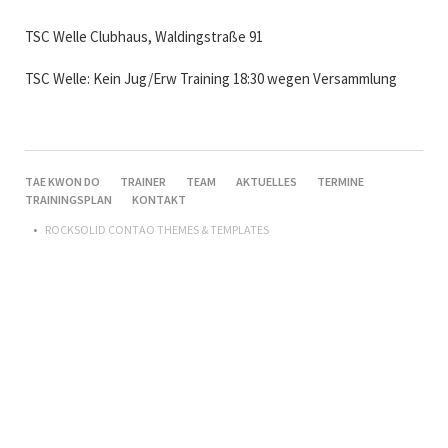
TSC Welle Clubhaus, Waldingstraße 91
TSC Welle: Kein Jug/Erw Training 18:30 wegen Versammlung
NAVIGATION
TAE KWON DO
TRAINER
TEAM
AKTUELLES
TERMINE
ÜBERSPRINGEN
TRAININGSPLAN
KONTAKT
ROCKSOLID CONTAO THEMES & TEMPLATES