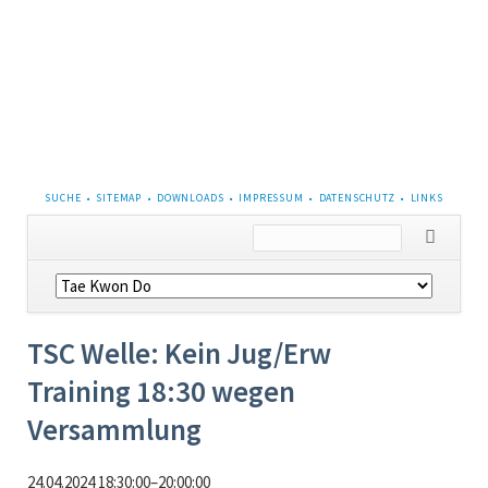
NAVIGATION
SUCHE
SITEMAP
DOWNLOADS
IMPRESSUM
DATENSCHUTZ
LINKS
ÜBERSPRINGEN
Navigation
überspringen
TSC Welle: Kein Jug/Erw
Training 18:30 wegen
Versammlung
24.04.2024 18:30:00–20:00:00