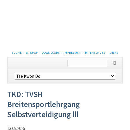
NAVIGATION
SUCHE
SITEMAP
DOWNLOADS
IMPRESSUM
DATENSCHUTZ
LINKS
ÜBERSPRINGEN
Navigation
überspringen
TKD: TVSH
Breitensportlehrgang
Selbstverteidigung lll
13.09.2025