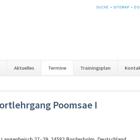
NAVIGATION
SUCHE
SITEMAP
DO
ÜBERSPRINGEN
Aktuelles
Termine
Trainingsplan
Konta
ortlehrgang Poomsae I
Langenheisch 27–29, 24582 Bordesholm, Deutschland