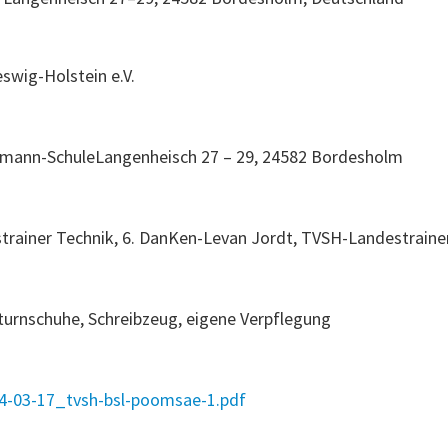
I
swig-Holstein e.V.
gemann-SchuleLangenheisch 27 – 29, 24582 Bordesholm
trainer Technik, 6. DanKen-Levan Jordt, TVSH-Landestraine
turnschuhe, Schreibzeug, eigene Verpflegung
24-03-17_tvsh-bsl-poomsae-1.pdf