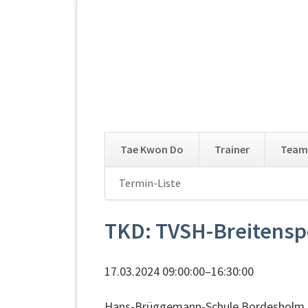
Tae Kwon Do
Trainer
Team
Navigation
Termin-Liste
Navigation
überspringen
überspringen
TKD: TVSH-Breitensp
17.03.2024 09:00:00–16:30:00
Hans-Brüggemann-Schule Bordesholm, 