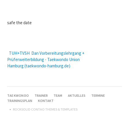
safe the date
TUH+TVSH Dan Vorbereitungslehrgang +
Prüferweiterbildung - Taekwondo Union
Hamburg (taekwondo-hamburg.de)
NAVIGATION
TAE KWON DO
TRAINER
TEAM
AKTUELLES
TERMINE
ÜBERSPRINGEN
TRAININGSPLAN
KONTAKT
ROCKSOLID CONTAO THEMES & TEMPLATES