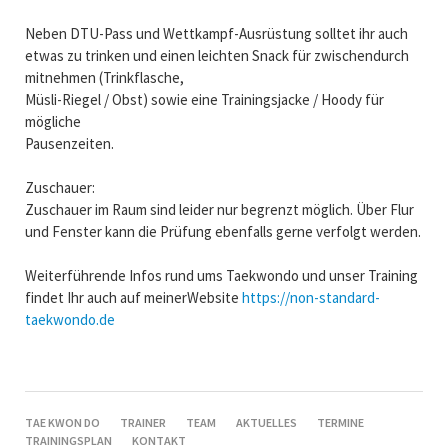
Neben DTU-Pass und Wettkampf-Ausrüstung solltet ihr auch
etwas zu trinken und einen leichten Snack für zwischendurch
mitnehmen (Trinkflasche,
Müsli-Riegel / Obst) sowie eine Trainingsjacke / Hoody für
mögliche
Pausenzeiten.
Zuschauer:
Zuschauer im Raum sind leider nur begrenzt möglich. Über Flur
und Fenster kann die Prüfung ebenfalls gerne verfolgt werden.
Weiterführende Infos rund ums Taekwondo und unser Training
findet Ihr auch auf meinerWebsite
https://non-standard-
taekwondo.de
NAVIGATION
TAE KWON DO
TRAINER
TEAM
AKTUELLES
TERMINE
ÜBERSPRINGEN
TRAININGSPLAN
KONTAKT