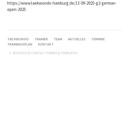
https://www.taekwondo-hamburg.de/13-09-2025-g2-german-
open-2025
NAVIGATION
TAE KWON DO
TRAINER
TEAM
AKTUELLES
TERMINE
ÜBERSPRINGEN
TRAININGSPLAN
KONTAKT
ROCKSOLID CONTAO THEMES & TEMPLATES