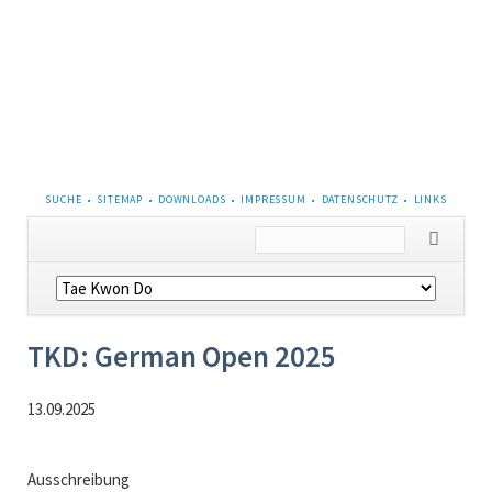
NAVIGATION
SUCHE
SITEMAP
DOWNLOADS
IMPRESSUM
DATENSCHUTZ
LINKS
ÜBERSPRINGEN
Navigation
überspringen
TKD: German Open 2025
13.09.2025
Ausschreibung