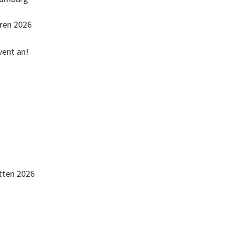
oren 2026
vent an!
tten 2026