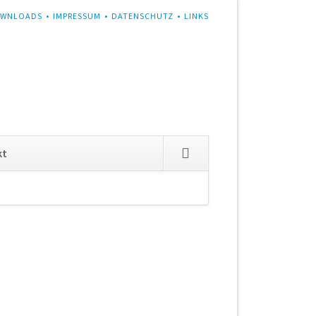
WNLOADS
IMPRESSUM
DATENSCHUTZ
LINKS
Navigation
kt
überspringen
6