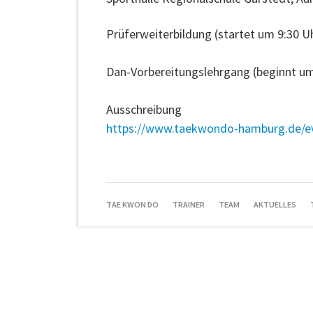
Prüferweiterbildung (startet um 9:30 U
Dan-Vorbereitungslehrgang (beginnt um
Ausschreibung
https://www.taekwondo-hamburg.de/e
NAVIGATION
TAE KWON DO
TRAINER
TEAM
AKTUELLES
ÜBERSPRINGEN