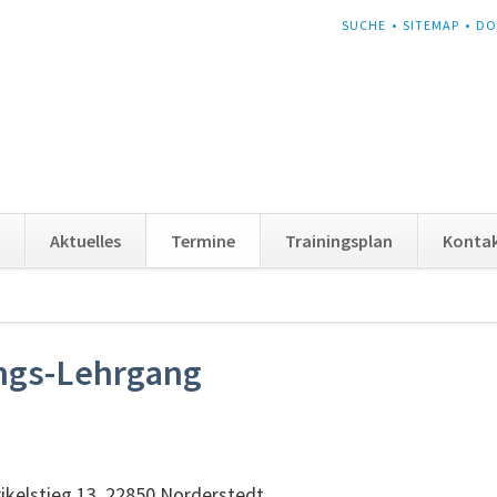
NAVIGATION
SUCHE
SITEMAP
DO
ÜBERSPRINGEN
Aktuelles
Termine
Trainingsplan
Konta
ngs-Lehrgang
rikelstieg 13, 22850 Norderstedt