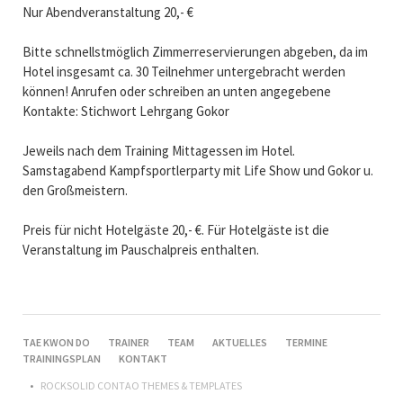
Nur Abendveranstaltung 20,- €
Bitte schnellstmöglich Zimmerreservierungen abgeben, da im
Hotel insgesamt ca. 30 Teilnehmer untergebracht werden
können! Anrufen oder schreiben an unten angegebene
Kontakte: Stichwort Lehrgang Gokor
Jeweils nach dem Training Mittagessen im Hotel.
Samstagabend Kampfsportlerparty mit Life Show und Gokor u.
den Großmeistern.
Preis für nicht Hotelgäste 20,- €. Für Hotelgäste ist die
Veranstaltung im Pauschalpreis enthalten.
NAVIGATION
TAE KWON DO
TRAINER
TEAM
AKTUELLES
TERMINE
ÜBERSPRINGEN
TRAININGSPLAN
KONTAKT
ROCKSOLID CONTAO THEMES & TEMPLATES