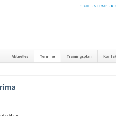
NAVIGATION
SUCHE
SITEMAP
DO
ÜBERSPRINGEN
Aktuelles
Termine
Trainingsplan
Konta
krima
eutschland