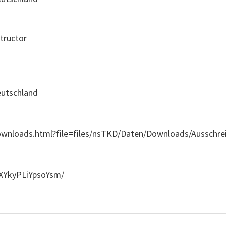
structor
eutschland
ownloads.html?file=files/nsTKD/Daten/Downloads/Ausschre
qXYkyPLiYpsoYsm/