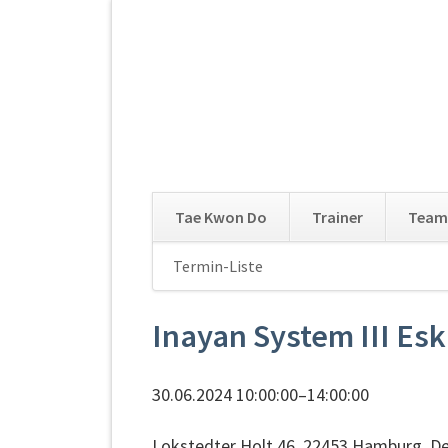
Tae Kwon Do
Trainer
Team
Navigation
Termin-Liste
Navigation
überspringen
überspringen
Inayan System III Es
30.06.2024 10:00:00–14:00:00
Lokstedter Holt 46, 22453 Hamburg, D