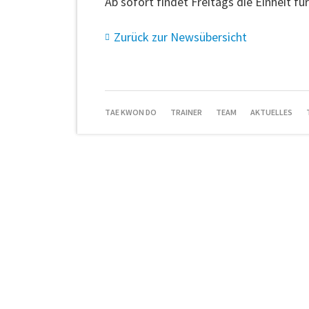
Ab sofort findet Freitags die Einheit f
Zurück zur Newsübersicht
NAVIGATION
TAE KWON DO
TRAINER
TEAM
AKTUELLES
ÜBERSPRINGEN