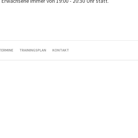
ür Erwachsene immer von 19:00 - 20:30 Uhr statt.
TERMINE
TRAININGSPLAN
KONTAKT