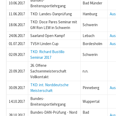
Bundes-
10.06.2017
Bad Münder
Breitensportlehrgang
11.06.2017
TKD: Landes-Danprüfung
Hamburg
Aus
TKD: Doce Pares Seminar mit
18.06.2017
Schwerin
GM Ron LEW in Schwerin
24.06.2017
Saarland Open Kampf
Lebach
Aus
01.07.2017
TVSH Linden Cup
Bordesholm
Aus
TKD: Richard Bustillo
02.09.2017
Schwerin
Seminar 2017
26. Offene
23.09.2017
Sachsenmeisterschaft
n.n.
Vollkontakt
TKD: int. Norddeutsche
30.09.2017
Pinneberg
Aus
Meisterschaft
Bundes-
14.10.2017
Wuppertal
Breitensportlehrgang
Bundes-DAN-Prüfung - Nord
Bad
28.10.2017
Aus