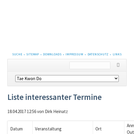
NAVIGATION
SUCHE
SITEMAP
DOWNLOADS
IMPRESSUM
DATENSCHUTZ
LINKS
ÜBERSPRINGEN
Navigation
überspringen
Liste interessanter Termine
18.04.2017 12:56
von Dirk Heinatz
Anm
Datum
Veranstaltung
Ort
Out