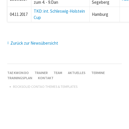
zum 4. - 9.Dan
Segeberg
TKD: int. Schleswig-Holstein
04.11.2017
Hamburg
Cup
Zurück zur Newsübersicht
NAVIGATION
TAE KWON DO
TRAINER
TEAM
AKTUELLES
TERMINE
ÜBERSPRINGEN
TRAININGSPLAN
KONTAKT
ROCKSOLID CONTAO THEMES & TEMPLATES