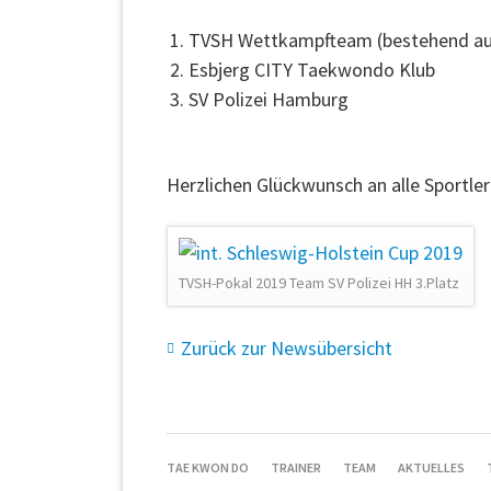
TVSH Wettkampfteam (bestehend aus 
Esbjerg CITY Taekwondo Klub
SV Polizei Hamburg
Herzlichen Glückwunsch an alle Sportle
TVSH-Pokal 2019 Team SV Polizei HH 3.Platz
Zurück zur Newsübersicht
NAVIGATION
TAE KWON DO
TRAINER
TEAM
AKTUELLES
ÜBERSPRINGEN